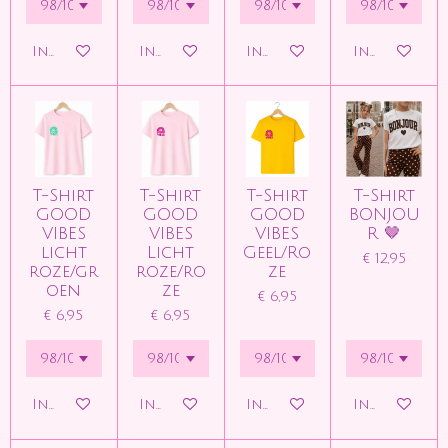
In winkelwagen
In winkelwagen
In winkelwagen
In winkelw
T-Shirt
T-Shirt
T-Shirt
T-Shirt
GOOD
GOOD
GOOD
BONJOU
VIBES
VIBES
VIBES
R 🤎
licht
Licht
Geel/Ro
€ 12,95
roze/gr
roze/ro
ze
oen
ze
€ 6,95
€ 6,95
€ 6,95
In winkelwagen
In winkelwagen
In winkelwagen
In winkelw