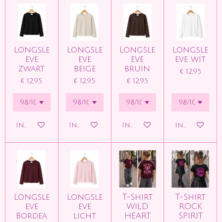
Longsle
Longsle
Longsle
Longsle
eve
eve
eve
eve wit
zwart
beige
bruin
€ 12,95
€ 12,95
€ 12,95
€ 12,95
In winkelwagen
In winkelwagen
In winkelwagen
In winkelw
Longsle
Longsle
T-Shirt
T-Shirt
eve
eve
WILD
ROCK
Bordea
licht
HEART
SPIRIT