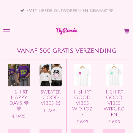
Ga
-Met liefde ontworpen en gemaakt 🩷
direct
naar
de
hoofdinhoud
VANAF 50€ GRATIS VERZENDING
T-Shirt
sweater
T-Shirt
T-Shirt
HAPPY
GOOD
GOOD
GOOD
DAYS 💜
VIBES 😊
VIBES
VIBES
💚
Wit/Roz
Wit/Gro
€ 22,95
e
en
€ 14,95
€ 6,95
€ 6,95