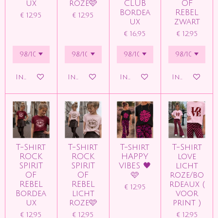
ux
roze🩷
CLUB
OF
Bordea
REBEL
€ 12,95
€ 12,95
ux
zwart
€ 16,95
€ 12,95
In winkelwagen
In winkelwagen
In winkelwagen
In winkelw
T-Shirt
T-Shirt
T-shirt
T-Shirt
ROCK
ROCK
HAPPY
love
SPIRIT
SPIRIT
VIBES 🖤
licht
OF
OF
🩷
roze/bo
REBEL
REBEL
rdeaux (
€ 12,95
Bordea
licht
voor
ux
roze🩷
print )
€ 12,95
€ 12,95
€ 12,95