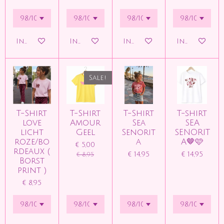
In winkelwagen
In winkelwagen
In winkelwagen
In winkelw
Sale!
T-Shirt
T-Shirt
T-Shirt
T-shirt
love
Amour
Sea
SEA
licht
Geel
Senorit
SENORIT
roze/bo
a
A🤎🩷
€ 5,00
rdeaux (
€ 14,95
€ 14,95
€ 8,95
Borst
print )
€ 8,95