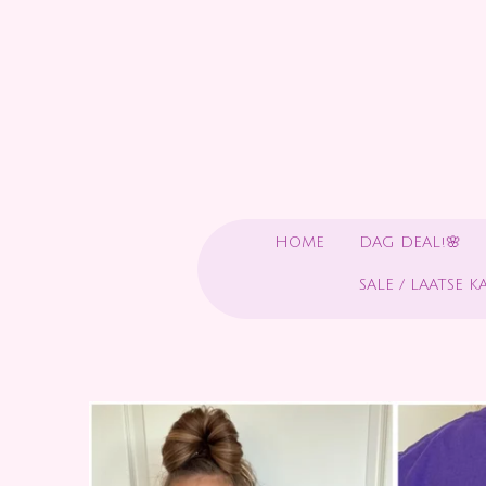
Ga
direct
naar
de
hoofdinhoud
HOME
DAG DEAL!🌸
SALE / LAATSE K