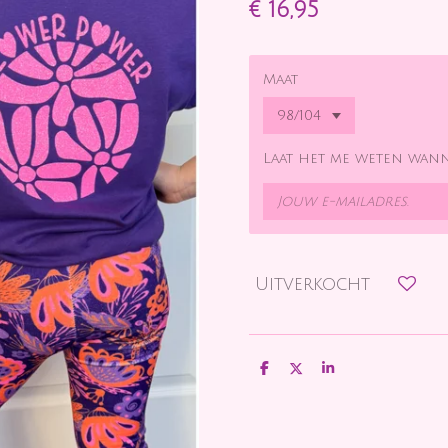
€ 16,95
Maat
Laat het me weten wann
Uitverkocht
D
D
S
e
e
h
l
e
a
e
l
r
n
e