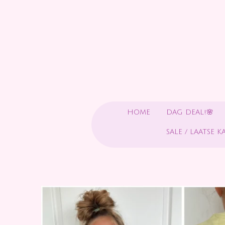
Ga
direct
naar
de
hoofdinhoud
HOME
DAG DEAL!🌸
SALE / LAATSE K