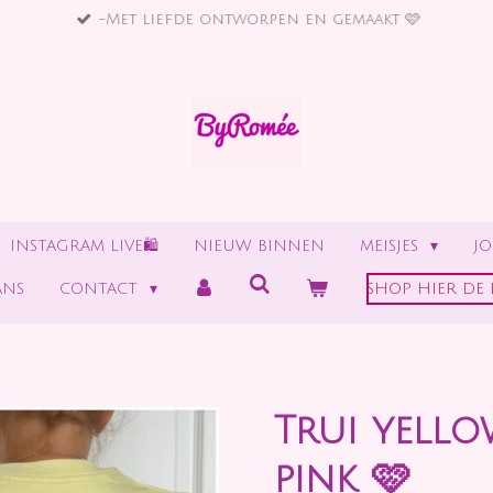
-Met liefde ontworpen en gemaakt 🩷
INSTAGRAM LIVE🛍
NIEUW BINNEN
MEISJES
J
ANS
CONTACT
SHOP HIER DE 
Trui yello
pink 🩷