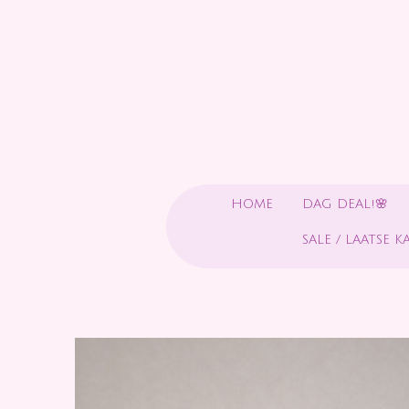
Ga
direct
naar
de
hoofdinhoud
HOME
DAG DEAL!🌸
SALE / LAATSE K