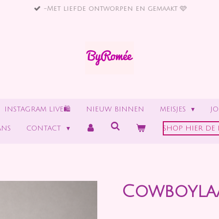
-Met liefde ontworpen en gemaakt 🩷
INSTAGRAM LIVE🛍
NIEUW BINNEN
MEISJES
J
ANS
CONTACT
SHOP HIER DE 
Cowboylaa