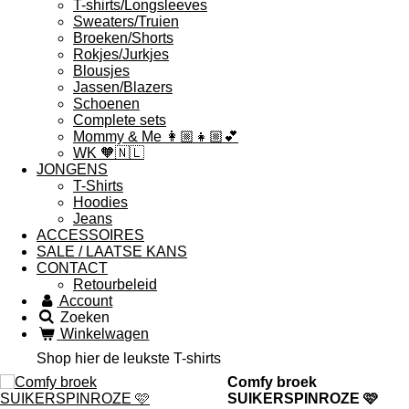
T-shirts/Longsleeves
Sweaters/Truien
Broeken/Shorts
Rokjes/Jurkjes
Blousjes
Jassen/Blazers
Schoenen
Complete sets
Mommy & Me 👩🏼👧🏼💕
WK 🧡🇳🇱
JONGENS
T-Shirts
Hoodies
Jeans
ACCESSOIRES
SALE / LAATSE KANS
CONTACT
Retourbeleid
Account
Zoeken
Winkelwagen
Shop hier de leukste T-shirts
Comfy broek
SUIKERSPINROZE 🩷