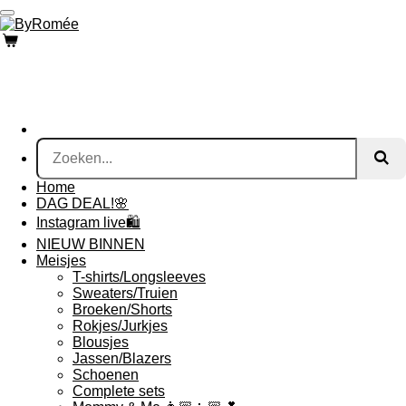
Ga
direct
naar
de
hoofdinhoud
Home
DAG DEAL!🌸
Instagram live🛍
NIEUW BINNEN
Meisjes
T-shirts/Longsleeves
Sweaters/Truien
Broeken/Shorts
Rokjes/Jurkjes
Blousjes
Jassen/Blazers
Schoenen
Complete sets