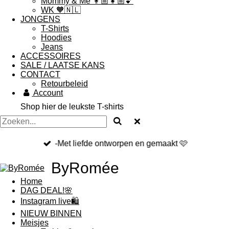
Mommy & Me 👩🏼👧🏼💕
WK 🧡🇳🇱
JONGENS
T-Shirts
Hoodies
Jeans
ACCESSOIRES
SALE / LAATSE KANS
CONTACT
Retourbeleid
Account
Shop hier de leukste T-shirts
-Met liefde ontworpen en gemaakt 🩷
ByRomée
Home
DAG DEAL!🌸
Instagram live🛍
NIEUW BINNEN
Meisjes