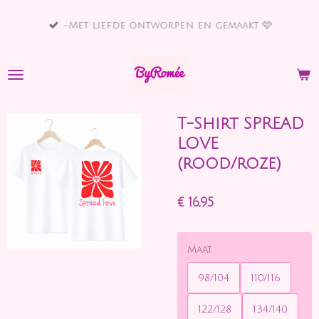
Ga
-Met liefde ontworpen en gemaakt 🩷
direct
naar
de
hoofdinhoud
T-Shirt SPREAD
LOVE
(rood/roze)
€ 16,95
Maat
98/104
110/116
122/128
134/140