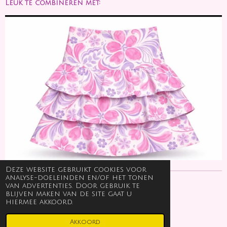
Leuk te combineren met:
Deze website gebruikt cookies voor
analyse-doeleinden en/of het tonen
van advertenties. Door gebruik te
© 2023 - 2026 ByRomée
blijven maken van de site gaat u
Powered by
JouwWeb
hiermee akkoord.
Akkoord