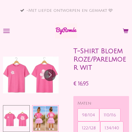
Ga
-Met liefde ontworpen en gemaakt 🩷
direct
naar
de
hoofdinhoud
T-Shirt Bloem
Roze/Parelmoe
r wit
€ 16,95
Maten:
98/104
110/116
122/128
134/140