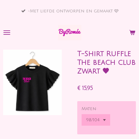
Ga
-Met liefde ontworpen en gemaakt 🩷
direct
naar
de
hoofdinhoud
T-Shirt Ruffle
The beach club
Zwart 🖤
€ 15,95
Maten: