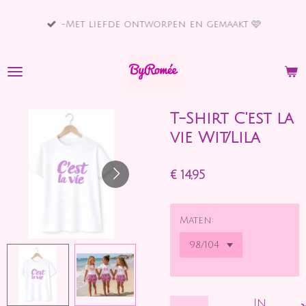
Ga
-Met liefde ontworpen en gemaakt 🩷
direct
naar
de
hoofdinhoud
T-Shirt C'est la
vie Wit/Lila
€ 14,95
Maten:
In