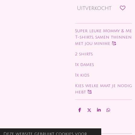
Uitverkocht
Super leuke Mommy & Me
T-shirts, samen twinnen
met jou minime 🥰
2 shirts
1x dames
1x kids
Kies welke maat je nodig
hebt 🥰
D
D
S
D
e
e
h
e
l
e
a
l
e
l
r
e
n
e
n
Deze website gebruikt cookies voor