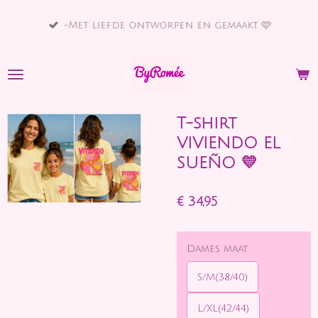
Ga
-Met liefde ontworpen en gemaakt 🩷
direct
naar
de
hoofdinhoud
T-shirt
VIVIENDO EL
SUEÑO 💛
€ 34,95
Dames maat
S/M(38/40)
L/XL(42/44)