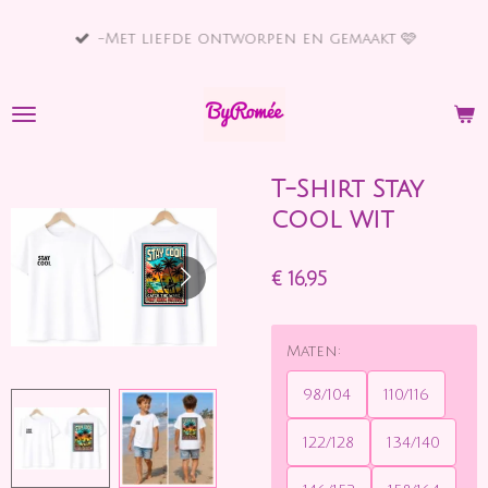
Ga
-Met liefde ontworpen en gemaakt 🩷
direct
naar
de
hoofdinhoud
T-Shirt Stay
cool wit
€ 16,95
Maten:
98/104
110/116
122/128
134/140