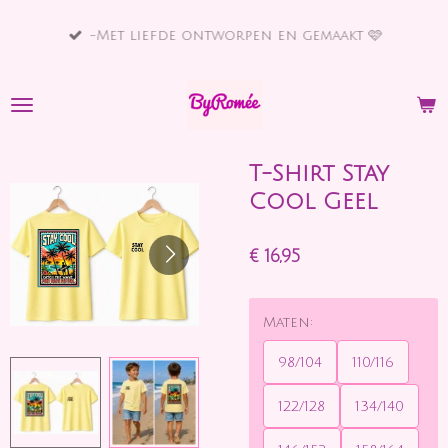
Ga
-Met liefde ontworpen en gemaakt 🩷
direct
naar
de
hoofdinhoud
T-Shirt Stay
Cool Geel
€ 16,95
Maten:
98/104
110/116
122/128
134/140