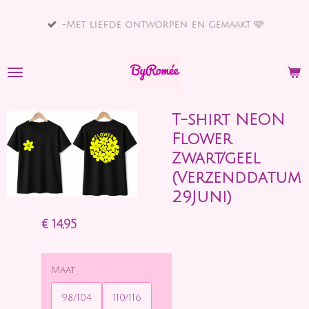
Ga
-Met liefde ontworpen en gemaakt 🩷
direct
naar
de
hoofdinhoud
T-shirt NEON
Flower
Zwart/geel
(Verzenddatum
29Juni)
€ 14,95
Maat
98/104
110/116