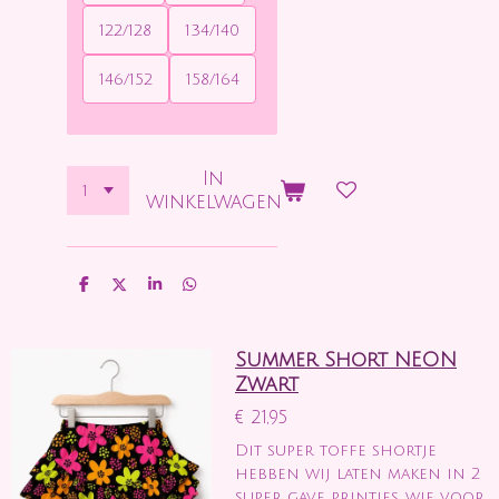
122/128
134/140
146/152
158/164
In
winkelwagen
D
D
S
D
e
e
h
e
l
e
a
l
e
l
r
e
n
e
n
Summer Short NEON
Zwart
€ 21,95
Dit super toffe shortje
hebben wij laten maken in 2
super gave printjes, wie voor