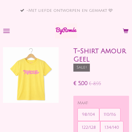
Ga
-Met liefde ontworpen en gemaakt 🩷
direct
naar
de
hoofdinhoud
T-Shirt Amour
Geel
Sale!
€ 5,00
€ 8,95
Maat:
98/104
110/116
122/128
134/140