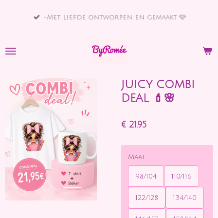
Ga
-Met liefde ontworpen en gemaakt 🩷
direct
naar
de
hoofdinhoud
JUICY COMBI
DEAL 💄🌸
€ 21,95
Maat
98/104
110/116
122/128
134/140