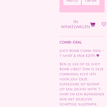
146/152
158/164
In
winkelwagen
COMBI-DEAL
Juicy Bomb Combi Deal –
T-shirt & Mok €21,95 💖
Ben jij gek op de Juicy
Bomb vibes? Dan is deze
combideal echt iets
voor jou! Deze
superleuke set bestaat
uit een zachte witte T-
shirt én een bijpassende
mok met dezelfde
schattige illustratie.