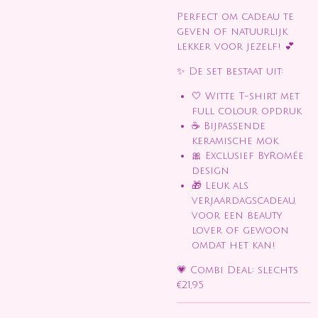
Perfect om cadeau te
geven of natuurlijk
lekker voor jezelf! 💕
✨ De set bestaat uit:
🤍 Witte T-shirt met
full colour opdruk
☕ Bijpassende
keramische mok
🎀 Exclusief ByRomée
design
🎁 Leuk als
verjaardagscadeau,
voor een beauty
lover of gewoon
omdat het kan!
💗
Combi Deal: slechts
€21,95