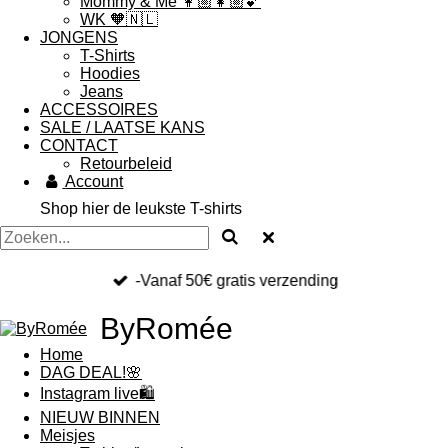
Mommy & Me 👩🏼👧🏼💕
WK 🧡🇳🇱
JONGENS
T-Shirts
Hoodies
Jeans
ACCESSOIRES
SALE / LAATSE KANS
CONTACT
Retourbeleid
Account
Shop hier de leukste T-shirts
-Vanaf 50€ gratis verzending
ByRomée
Home
DAG DEAL!🌸
Instagram live🛍
NIEUW BINNEN
Meisjes