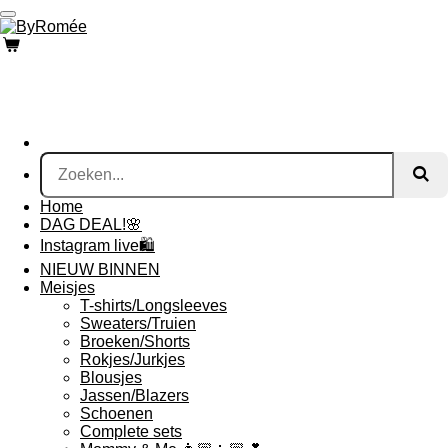
Ga
direct
naar
de
hoofdinhoud
Home
DAG DEAL!🌸
Instagram live🛍
NIEUW BINNEN
Meisjes
T-shirts/Longsleeves
Sweaters/Truien
Broeken/Shorts
Rokjes/Jurkjes
Blousjes
Jassen/Blazers
Schoenen
Complete sets