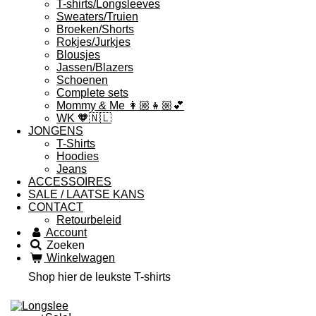
T-shirts/Longsleeves
Sweaters/Truien
Broeken/Shorts
Rokjes/Jurkjes
Blousjes
Jassen/Blazers
Schoenen
Complete sets
Mommy & Me 👩🏼👧🏼💕
WK 🧡🇳🇱
JONGENS
T-Shirts
Hoodies
Jeans
ACCESSOIRES
SALE / LAATSE KANS
CONTACT
Retourbeleid
Account
Zoeken
Winkelwagen
Shop hier de leukste T-shirts